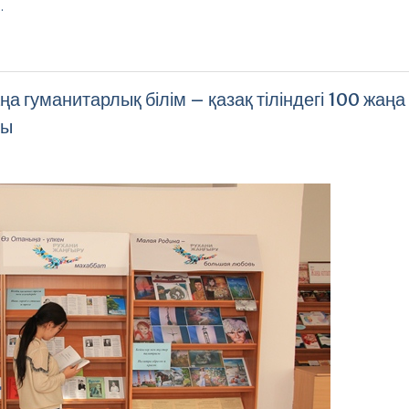
…
а гуманитарлық білім – қазақ тіліндегі 100 жаңа
ды