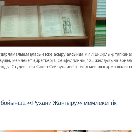
дарламалық мақаласын іске асыру аясында РИИ цифрлық кітапхана
не жазушы, мемлекет қайраткері С.Сейфуллиннің 125 жылдығына арнал
асалды. Студенттер Сәкен Сейфуллиннің өмірі мен шығармашылығ
 бойынша «Рухани Жанғыру» мемлекеттік