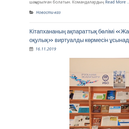
шақырылған болатын. Командалардың
Read More 
Новости-каз
Кітапхананың ақпараттық бөлімі «Жаң
оқулық» виртуалды көрмесін ұсына
16.11.2019