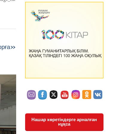
орға»
Нашар көретіндерге арналған
нұқса