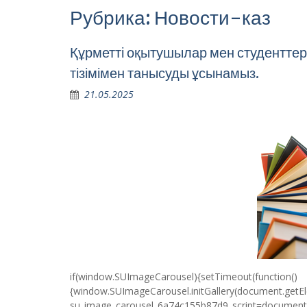
Рубрика: Новости-каз
Құрметті оқытушылар мен студенттер! 
тізімімен танысуды ұсынамыз.
21.05.2025
if(window.SUImageCarousel){setTimeout(function()
{window.SUImageCarousel.initGallery(document.getE
su_image_carousel_6a74c155b87d9_script=document.g