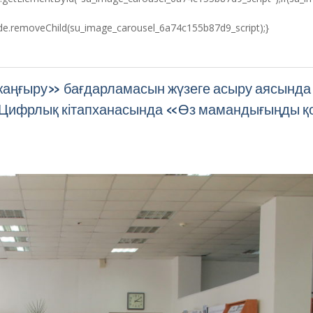
e.removeChild(su_image_carousel_6a74c155b87d9_script);}
жаңғыру» бағдарламасын жүзеге асыру аясында
 Цифрлық кітапханасында «Өз мамандығыңды қ