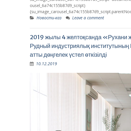
ousel_6a74c155b87d9_script)
{su_image_carousel_6a74c155b87d9_script.parentNod
Новости-каз
Leave a comment
2019 жылы 4 желтоқсанда «Рухани 
Рудный индустриялық институтының
атты дөңгелек үстел өткізілді
10.12.2019