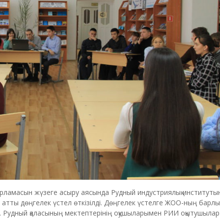
арламасын жүзеге асыру аясында Рудный индустриялық институт
атты дөңгелек үстел өткізілді. Дөңгелек үстелге ЖОО-ның барлық
ы. Рудный қаласының мектептерінің оқушыларымен РИИ оқытушылар