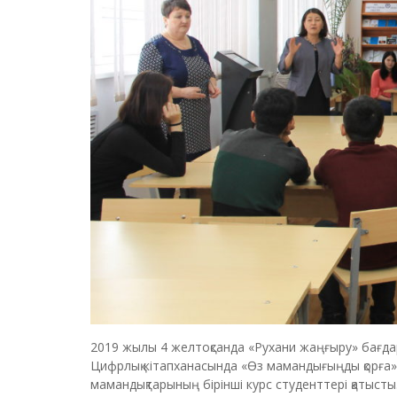
2019 жылы 4 желтоқсанда «Рухани жаңғыру» бағд
Цифрлық кітапханасында «Өз мамандығыңды қорға» 
мамандықтарының бірінші курс студенттері қатыст