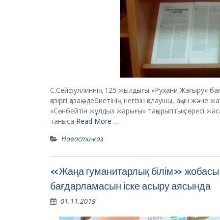
С.Сейфуллиннің 125 жылдығы «Рухани Жағыру» бағ
қазіргі қазақ әдебиетінің негізін қалаушы, ақын жә
«Сөнбейтін жұлдыз жарығы» тақырыптық сөресі ж
таныса
Read More …
Новости-каз
«Жаңа гуманитарлық білім» жобасы
бағдарламасын іске асыру аясында
01.11.2019