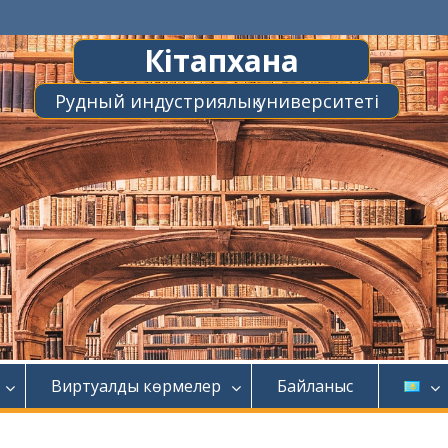
Кітапхана
Рудный индустриялық университеті
Виртуалды көрмелер
Байланыс