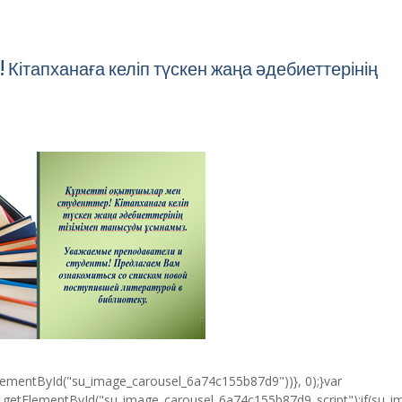
Кітапханаға келіп түскен жаңа әдебиеттерінің
lementById("su_image_carousel_6a74c155b87d9"))}, 0);}var
etElementById("su_image_carousel_6a74c155b87d9_script");if(su_i