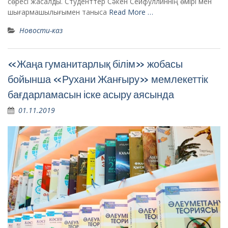
сөресі жасалды. Студенттер Сәкен Сейфуллиннің өмірі мен
шығармашылығымен таныса
Read More …
Новости-каз
«Жаңа гуманитарлық білім» жобасы
бойынша «Рухани Жанғыру» мемлекеттік
бағдарламасын іске асыру аясында
01.11.2019