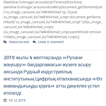
if(window.SUImageCarousel){setTimeout(function()
{window.SUImageCarousel.initGallery(document.getElementById
("su_image_carousel_6a74d8400e9ad"))}, 0);}var
su_image_carousel_6a74d8400e9ad_script=document.getEleme
ntById("su_image_carousel_6a74d8400e9ad_script");if(su_image_
carousel_6a74d8400e9ad_script)
{su_image_carousel_6a74d8400e9ad_script.parentNode.remove
Child(su_image_carousel_6a74d8400e9ad_script);}
Новости-каз
Leave a comment
2019 жылы 4 желтоқсанда «Рухани
жаңғыру» бағдарламасын жүзеге асыру
аясында Рудный индустриялық
институтының Цифрлық кітапханасында «Өз
мамандығыңды қорға» атты дөңгелек үстел
өткізілді
10.12.2019