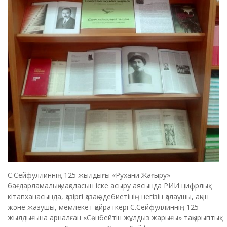
С.Сейфуллиннің 125 жылдығы «Рухани Жағыру»
бағдарламалық мақаласын іске асыру аясында РИИ цифрлық
кітапханасында, қазіргі қазақ әдебиетінің негізін қалаушы, ақын
және жазушы, мемлекет қайраткері С.Сейфуллиннің 125
жылдығына арналған «Сөнбейтін жұлдыз жарығы» тақырыптық