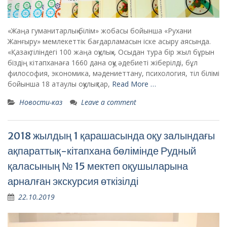
«Жаңа гуманитарлық білім» жобасы бойынша «Рухани
Жанғыру» мемлекеттік бағдарламасын іске асыру аясында.
«Қазақ тіліндегі 100 жаңа оқулық». Осыдан тура бір жыл бұрын
біздің кітапханаға 1660 дана оқу әдебиеті жіберілді, бұл
философия, экономика, мәдениеттану, психология, тіл білімі
бойынша 18 атаулы оқулықтар,
Read More …
Новости-каз
Leave a comment
2018 жылдың 1 қарашасында оқу залындағы
ақпараттық-кітапхана бөлімінде Рудный
қаласының № 15 мектеп оқушыларына
арналған экскурсия өткізілді
22.10.2019