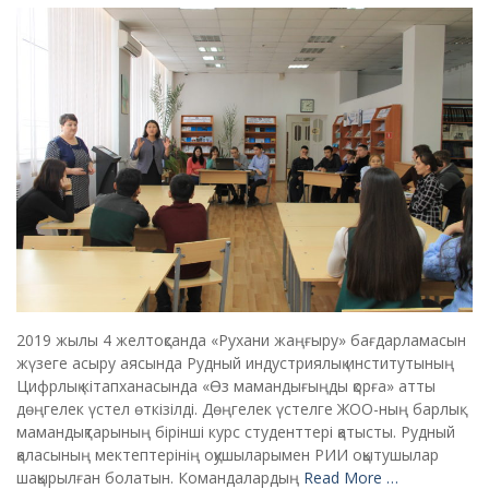
2019 жылы 4 желтоқсанда «Рухани жаңғыру» бағдарламасын
жүзеге асыру аясында Рудный индустриялық институтының
Цифрлық кітапханасында «Өз мамандығыңды қорға» атты
дөңгелек үстел өткізілді. Дөңгелек үстелге ЖОО-ның барлық
мамандықтарының бірінші курс студенттері қатысты. Рудный
қаласының мектептерінің оқушыларымен РИИ оқытушылар
шақырылған болатын. Командалардың
Read More …