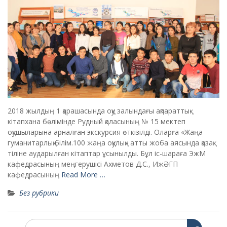
2018 жылдың 1 қарашасында оқу залындағы ақпараттық-
кітапхана бөлімінде Рудный қаласының № 15 мектеп
оқушыларына арналған экскурсия өткізілді. Оларға «Жаңа
гуманитарлық білім.100 жаңа оқулық» атты жоба аясында қазақ
тіліне аударылған кітаптар ұсынылды. Бұл іс-шараға ЭжМ
кафедрасының меңгерушісі Ахметов Д.С., ИжӘГП
кафедрасының
Read More …
Без рубрики
S