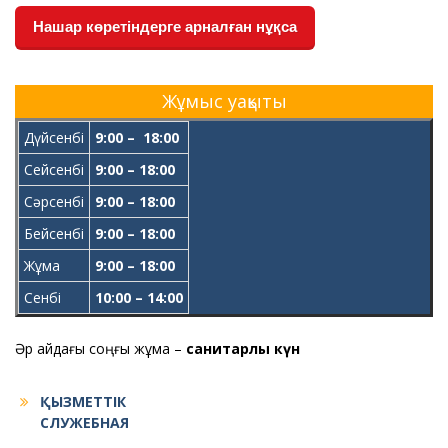
Нашар көретіндерге арналған нұқса
Жұмыс уақыты
Дүйсенбі
9:00 – 18:00
Сейсенбі
9:00 – 18:00
Сәрсенбі
9:00 – 18:00
Бейсенбі
9:00 – 18:00
Жұма
9:00 – 18:00
Сенбі
10:00 – 14:00
Әр айдағы соңғы жұма –
санитарлық күн
ҚЫЗМЕТТІК
СЛУЖЕБНАЯ