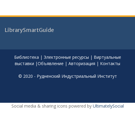
LibrarySmartGuide
Библиотека
|
Электронные ресурсы
|
Виртуальные
выставки
|
Объявление
|
Авторизация
|
Контакты
© 2020 - Рудненский Индустриальный Институт
Social media & sharing icons powered by
UltimatelySocial