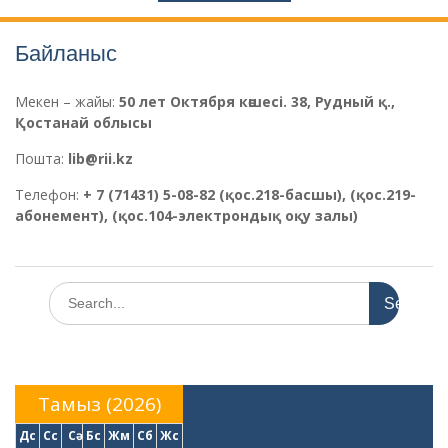
Байланыс
Мекен – жайы:
50 лет Октября көшесі. 38,
Рудный қ.,
Қостанай облысы
Пошта:
lib@rii.kz
Телефон:
+ 7 (71431) 5-08-82 (
қ
ос.218-басшы), (
қ
ос.219-
абонемент), (
қ
ос.104-электрондық оқу залы)
S
e
a
r
c
h
Тамыз (2026)
f
Дс
Сс
Сә
Бс
Жм
Сб
Жс
o