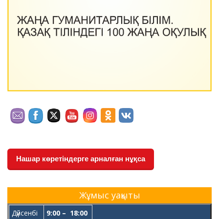
Нашар көретіндерге арналған нұқса
Жұмыс уақыты
Дүйсенбі
9:00 – 18:00